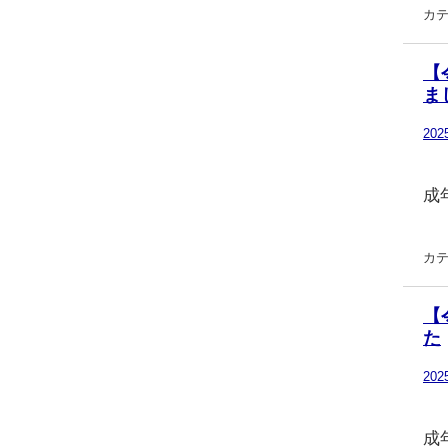
カテ
【
ま
20
成
カテ
【
た
20
成