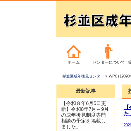
コ
メインメニュー
ン
テ
ホーム
センターについて
ン
杉並区成年後見センター
>
WPCs1909
ツ
へ
最新記事
移
動
【令和８年6月5日更
【
新】令和8年7月～9月
た
の成年後見制度専門
相談の予定を掲載し
20
ました。