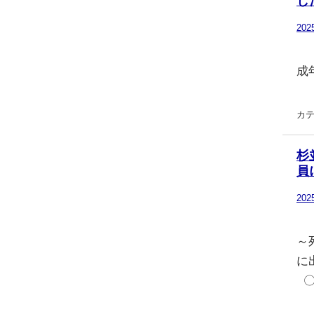
し
20
成
カテ
杉
員
20
～
に
〇