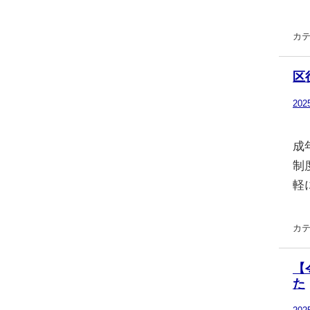
カテ
区
20
成
制
軽
カテ
【
た