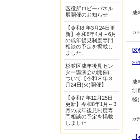
区役所ロビーパネル
成
展開催のお知らせ
【令和8 年3月24日更
カテ
新】令和8年4月～6月
の成年後見制度専門
相談の予定を掲載し
区
ました。
20
杉並区成年後見セン
ター講演会の開催に
ついて【令和８年３
成
月24日(火)開催】
制
【令和7 年12月25日
軽
更新】令和8年1月～3
月の成年後見制度専
門相談の予定を掲載
カテ
しました
【