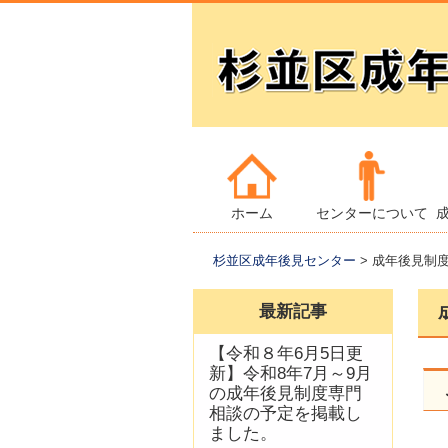
コ
メインメニュー
ン
テ
ホーム
センターについて
ン
杉並区成年後見センター
>
成年後見制
ツ
へ
最新記事
移
動
【令和８年6月5日更
新】令和8年7月～9月
の成年後見制度専門
相談の予定を掲載し
ました。